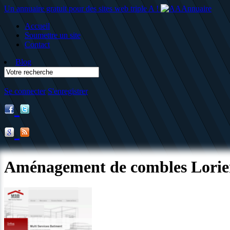
Un annuaire gratuit pour des sites web triple A !
Accueil
Soumettre un site
Contact
Blog
Se connecter
S'enregistrer
Aménagement de combles Lorie