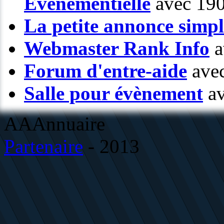
Evénementielle
avec 190
La petite annonce simp
Webmaster Rank Info
a
Forum d'entre-aide
avec
Salle pour évènement
av
AAAnnuaire
Partenaire
- 2013