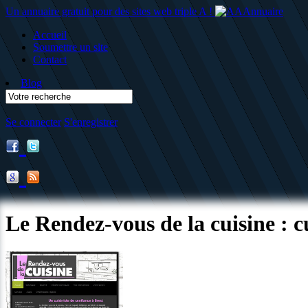
Un annuaire gratuit pour des sites web triple A !
Accueil
Soumettre un site
Contact
Blog
Se connecter
S'enregistrer
Le Rendez-vous de la cuisine : cu