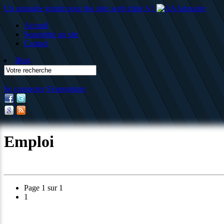
Un annuaire gratuit pour des sites web triple A !
Accueil
Soumettre un site
Contact
Blog
Se connecter
S'enregistrer
Emploi
Page 1 sur 1
1