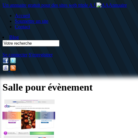
Un annuaire gratuit pour des sites web triple A !
Accueil
Soumettre un site
Contact
Blog
Se connecter
S'enregistrer
Salle pour évènement