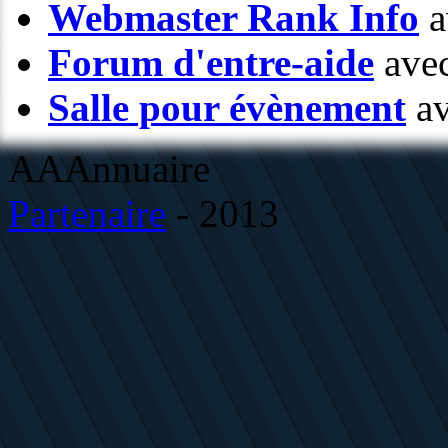
Webmaster Rank Info
a
Forum d'entre-aide
avec
Salle pour évènement
av
AAAnnuaire
Partenaire
- 2013