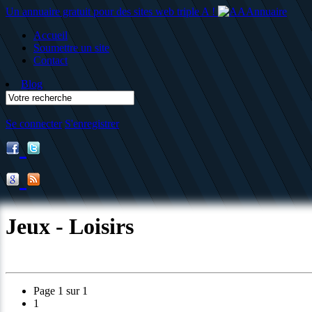
Un annuaire gratuit pour des sites web triple A !
Accueil
Soumettre un site
Contact
Blog
Se connecter
S'enregistrer
Jeux - Loisirs
Page 1 sur 1
1