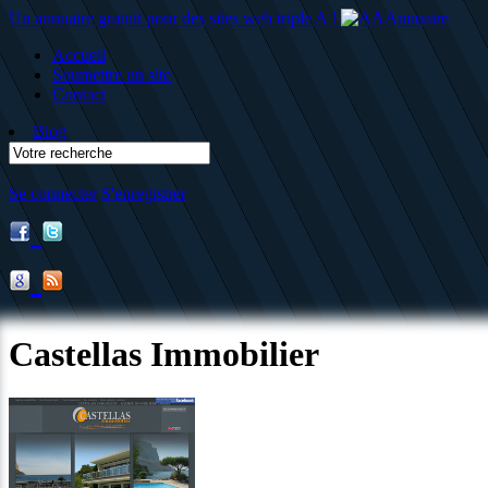
Un annuaire gratuit pour des sites web triple A !
Accueil
Soumettre un site
Contact
Blog
Se connecter
S'enregistrer
Castellas Immobilier