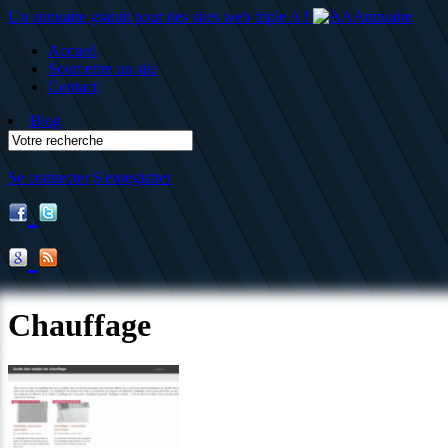
Un annuaire gratuit pour des sites web triple A !
Accueil
Soumettre un site
Contact
Blog
Se connecter
S'enregistrer
Chauffage