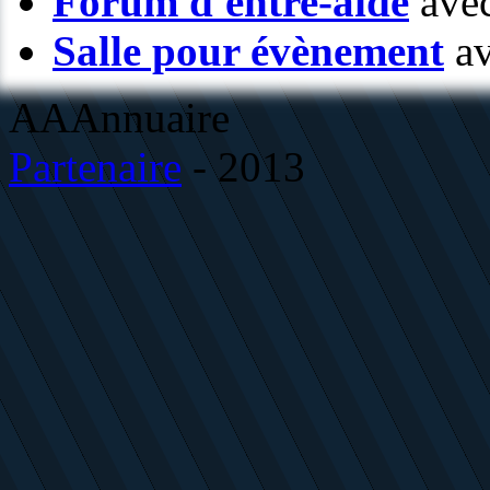
Forum d'entre-aide
avec
Salle pour évènement
av
AAAnnuaire
Partenaire
- 2013