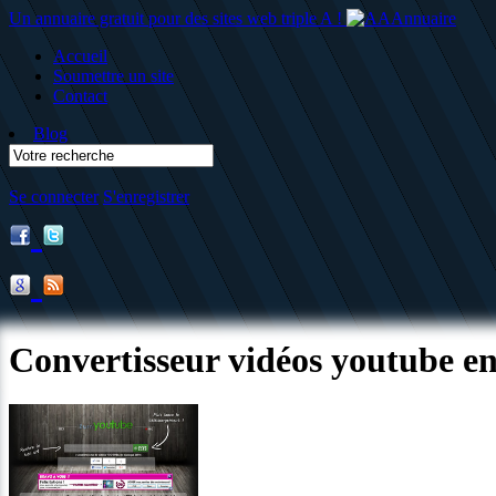
Un annuaire gratuit pour des sites web triple A !
Accueil
Soumettre un site
Contact
Blog
Se connecter
S'enregistrer
Convertisseur vidéos youtube 