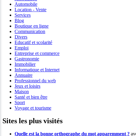
Automobile
Location - Vente
Services
Blog
Boutique en ligne
Communication
Divers
Educatif et scolarité
Emploi
Entreprise et commerce
Gastronomie
Immobilier
Informatique et Internet
Annuaire
Professionnel du web
Jeux et loisirs
Maison
Santé et bien être
Sport
Voyage et tourisme
Sites les plus visités
Quelle est la bonne orthographe du mot apparemment ?
ave