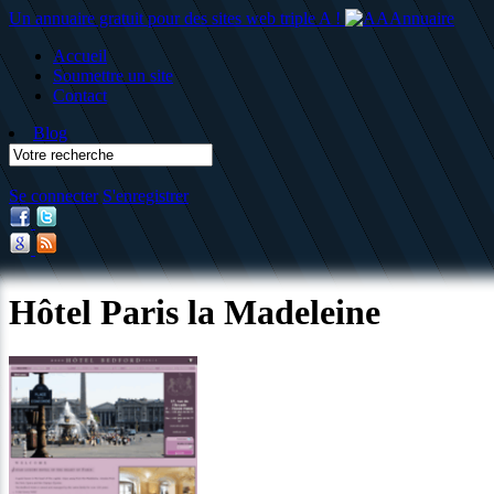
Un annuaire gratuit pour des sites web triple A !
Accueil
Soumettre un site
Contact
Blog
Se connecter
S'enregistrer
Hôtel Paris la Madeleine