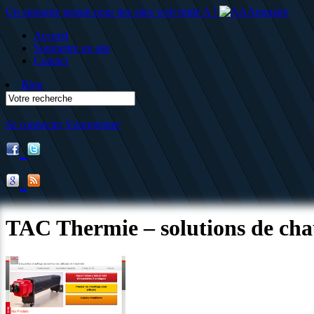
Un annuaire gratuit pour des sites web triple A !
Accueil
Soumettre un site
Contact
Blog
Se connecter
S'enregistrer
TAC Thermie – solutions de chau