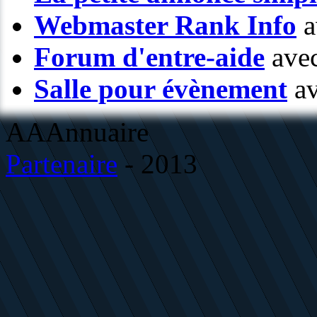
Webmaster Rank Info
a
Forum d'entre-aide
avec
Salle pour évènement
av
AAAnnuaire
Partenaire
- 2013