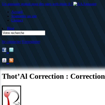
Un annuaire gratuit pour des sites web triple A !
Accueil
Soumettre un site
Contact
Blog
Se connecter
S'enregistrer
Thot’Al Correction : Correctio