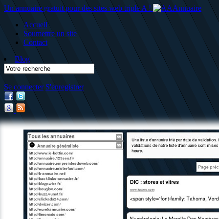
Un annuaire gratuit pour des sites web triple A !
Accueil
Soumettre un site
Contact
Blog
Se connecter
S'enregistrer