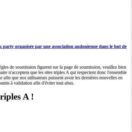
 party organisée par une association audonienne dans le but de
ègles de soumission figurent sur la page de soumission, veuillez bien
e n'acceptera que les sites triples A qui respectent donc l'ensemble
 afin que nos utilisateurs puissent avoir les dernières nouvelles en
umis à validation afin d'éviter tout abus.
iples A !