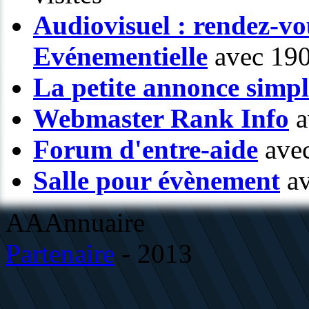
Audiovisuel : rendez-vo
Evénementielle
avec 190
La petite annonce simp
Webmaster Rank Info
a
Forum d'entre-aide
avec
Salle pour évènement
av
AAAnnuaire
Partenaire
- 2013