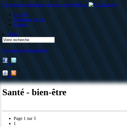
Un annuaire gratuit pour des sites web triple A !
Accueil
Soumettre un site
Contact
Blog
Se connecter
S'enregistrer
Santé - bien-être
Page 1 sur 3
1