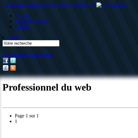
Un annuaire gratuit pour des sites web triple A !
Accueil
Soumettre un site
Contact
Blog
Se connecter
S'enregistrer
Professionnel du web
Page 1 sur 1
1