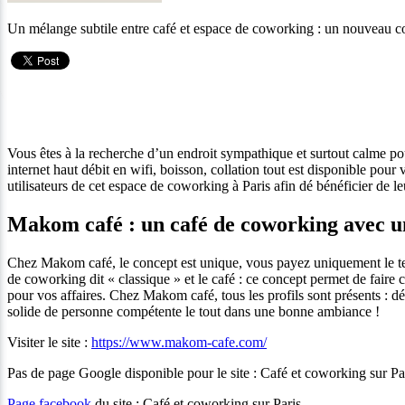
Un mélange subtile entre café et espace de coworking : un nouveau c
Vous êtes à la recherche d’un endroit sympathique et surtout calme pou
internet haut débit en wifi, boisson, collation tout est disponible p
utilisateurs de cet espace de coworking à Paris afin dé bénéficier de le
Makom café : un café de coworking avec u
Chez Makom café, le concept est unique, vous payez uniquement le tem
de coworking dit « classique » et le café : ce concept permet de faire c
pour vos affaires. Chez Makom café, tous les profils sont présents : 
solide de personne compétente le tout dans une bonne ambiance !
Visiter le site :
https://www.makom-cafe.com/
Pas de page Google disponible pour le site : Café et coworking sur Pa
Page facebook
du site : Café et coworking sur Paris