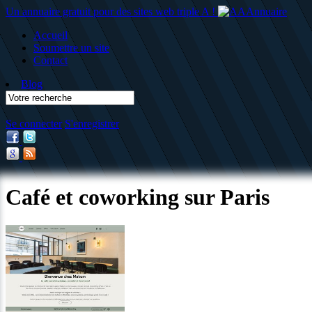
Un annuaire gratuit pour des sites web triple A !
Accueil
Soumettre un site
Contact
Blog
Se connecter
S'enregistrer
Café et coworking sur Paris