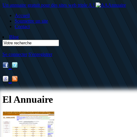
Un annuaire gratuit pour des sites web triple A !
Accueil
Soumettre un site
Contact
Blog
Se connecter
S'enregistrer
El Annuaire