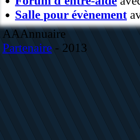
Forum d'entre-aide
avec
Salle pour évènement
av
AAAnnuaire
Partenaire
- 2013