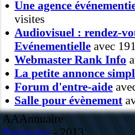
Une agence événementiel
visites
Audiovisuel : rendez-vo
Evénementielle
avec 191
Webmaster Rank Info
a
La petite annonce simp
Forum d'entre-aide
avec
Salle pour évènement
av
AAAnnuaire
Partenaire
- 2013