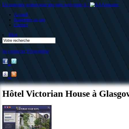
Un annuaire gratuit pour des sites web triple A !
Accueil
Soumettre un site
Contact
Blog
Se connecter
S'enregistrer
Hôtel Victorian House à Glasgo