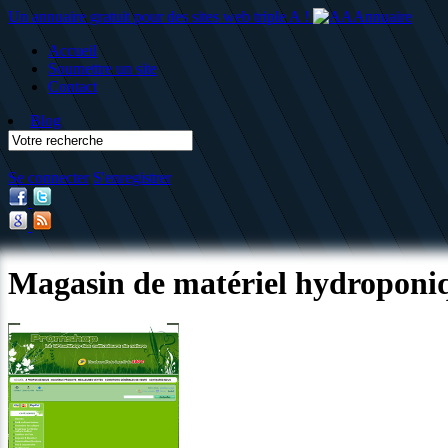
Un annuaire gratuit pour des sites web triple A !
Accueil
Soumettre un site
Contact
Blog
Se connecter
S'enregistrer
Magasin de matériel hydroponi