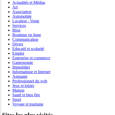
Actualités et Médias
Art
Association
Automobile
Location - Vente
Services
Blog
Boutique en ligne
Communication
Divers
Educatif et scolarité
Emploi
Entreprise et commerce
Gastronomie
Immobilier
Informatique et Internet
Annuaire
Professionnel du web
Jeux et loisirs
Maison
Santé et bien être
Sport
Voyage et tourisme