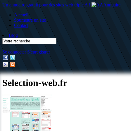
Un annuaire gratuit pour des sites web triple A !
Accueil
Soumettre un site
Contact
Blog
Se connecter
S'enregistrer
Selection-web.fr