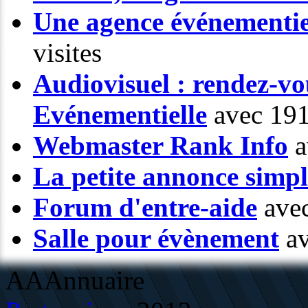
Une agence événementiel
visites
Audiovisuel : rendez-vo
Evénementielle
avec 191
Webmaster Rank Info
a
La petite annonce simp
Forum d'entre-aide
avec
Salle pour évènement
av
AAAnnuaire