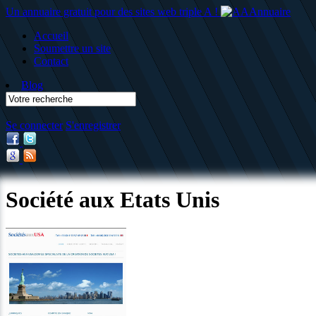
Un annuaire gratuit pour des sites web triple A !
Accueil
Soumettre un site
Contact
Blog
Se connecter
S'enregistrer
Société aux Etats Unis