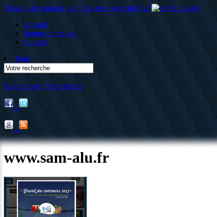
Un annuaire gratuit pour des sites web triple A !
Accueil
Soumettre un site
Contact
Blog
Se connecter
S'enregistrer
www.sam-alu.fr